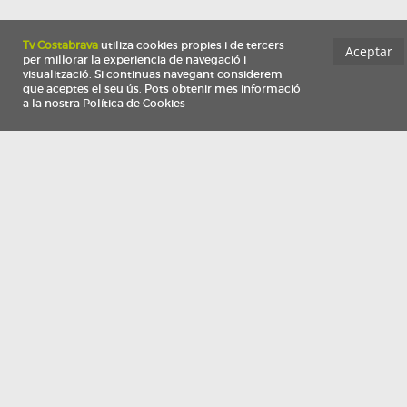
Información
Qui som
TV Costa Brava participa del programa de contractació de persones de 30 a
i més, impulsat i subvencionat pel Servei Públic d'Ocupació de Catalunya i