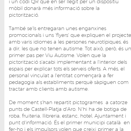
i un codi QR que en ser llegit per un dispositiu
mòbil donarà més informació sobre la
pictorització.
També se'ls entregaran unes enganxines
promocionals i uns 'flyers' que expliquen el project
amb varis idiomes a les persones neurotípiques, és
a dir, les que no tenen autisme. Tot això, però, és u
primer pas per Viu Autisme. Volen que la
pictorització s'acabi implementant a l'interior dels
espais per explicar tots els serveis oferts. A més, el
personal vinculat a l'entitat començarà a fer
pedagogia als establiments perquè sàpiguen com
tractar amb clients amb autisme.
De moment s'han repartit pictogrames a catorze
punts de Castell-Platja d'Aro. N'hi ha de botiga de
roba, fruiteria, llibreria, estanc, hotel, Ajuntament i
punt d'informació. És el primer municipi català en
fer-ho i els impulsors volen que creixi primer a la