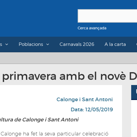
Cerca avançada
s
Poblacions
Carnavals 2026
A la carta
 primavera amb el novè D
Calonge i Sant Antoni
Data: 12/05/2019
ltura de Calonge i Sant Antoni
alonge ha fet la seva particular celebració