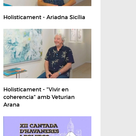
Holisticament - Ariadna Sicília
Holisticament - "Vivir en
coherencia" amb Veturian
Arana