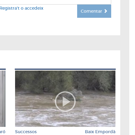
Registra't o accedeix
Comentar
aró
Successos
Baix Empordà