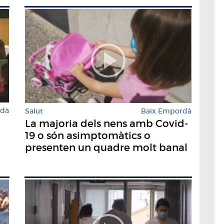
rdà
Salut
Baix Empordà
La majoria dels nens amb Covid-
19 o són asimptomàtics o
presenten un quadre molt banal