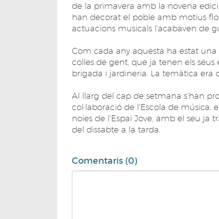
de la primavera amb la novena edició
han decorat el poble amb motius flo
actuacions musicals l'acabaven de g
Com cada any aquesta ha estat una fe
colles de gent, que ja tenen els seus e
brigada i jardineria. La temàtica era o
Al llarg del cap de setmana s'han p
col·laboració de l'Escola de música, e
noies de l'Espai Jove, amb el seu ja 
del dissabte a la tarda.
Comentaris (0)