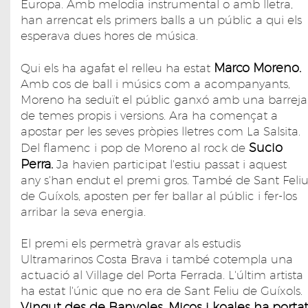
Europa. Amb melodia instrumental o amb lletra,
han arrencat els primers balls a un públic a qui els
esperava dues hores de música.
Marco Moreno.
Qui els ha agafat el relleu ha estat
Amb cos de ball i músics com a acompanyants,
Moreno ha seduït el públic ganxó amb una barreja
de temes propis i versions. Ara ha començat a
apostar per les seves pròpies lletres com La Salsita.
Sucio
Del flamenc i pop de Moreno al rock de
Perra.
Ja havien participat l'estiu passat i aquest
any s'han endut el premi gros. També de Sant Feli
de Guíxols, aposten per fer ballar al públic i fer-los
arribar la seva energia.
El premi els permetrà gravar als estudis
Ultramarinos Costa Brava i també cotempla una
actuació al Village del Porta Ferrada. L'últim artista
ha estat l'únic que no era de Sant Feliu de Guíxols.
Vingut des de Banyoles, Micos i koales ha porta