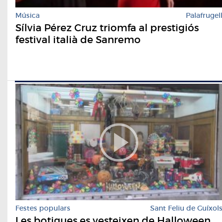
Música
Palafrugel
Sílvia Pérez Cruz triomfa al prestigiós
festival italià de Sanremo
Festes populars
Sant Feliu de Guíxol
Les botigues es vesteixen de Halloween