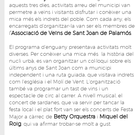
aquests tres dies, activitats arreu del municipi van
permetre a veïns i visitants disfrutar i conèixer una
mica més els indrets del poble. Com cada any, els
encarregats d’organitzar-la van ser els membres de
’Associació de Veïns de Sant Joan de Palamós
l
.
El programa d’enguany presentava activitats molt
diverses. Per conèixer una mica més la història del
nucli urbà, es van organitzar un col·loqui sobre els
últims anys de Sant Joan com a municipi
independent i una ruta guiada, que visitava indrets
com l’església i el Molí de Vent. L’organització
també va programar un tast de vins i un
espectacle de circ al carrer. A nivell musical, el
concert de sardanes, que va servir per tancar la
festa local i el plat fort van ser els concerts de Festa
Betty
Orquestra
Miquel
del
Major a càrrec de
i
Roig
, qui va afirmar trobar-se molt a gust.