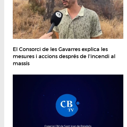
El Consorci de les Gavarres explica les
mesures i accions després de l'incendi al
massís