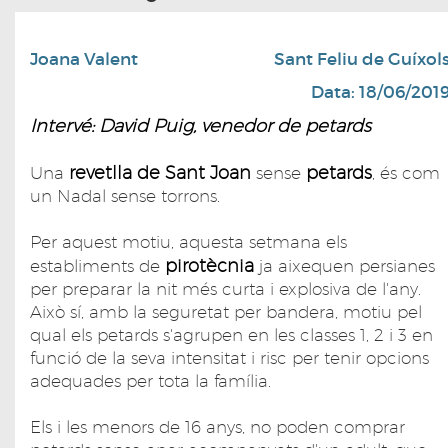
Joana Valent
Sant Feliu de Guíxol
Data: 18/06/201
Intervé: David Puig, venedor de petards
revetlla de Sant Joan
petards
Una
sense
, és com
un Nadal sense torrons.
Per aquest motiu, aquesta setmana els
pirotècnia
establiments de
ja aixequen persianes
per preparar la nit més curta i explosiva de l'any.
Això sí, amb la seguretat per bandera, motiu pel
qual els petards s'agrupen en les classes 1, 2 i 3 en
funció de la seva intensitat i risc per tenir opcions
adequades per tota la família.
Els i les menors de 16 anys, no poden comprar