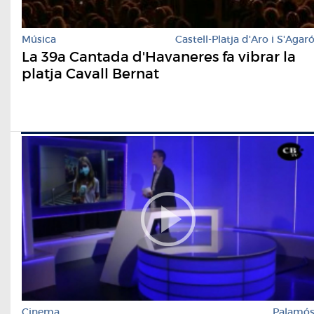
Música
Castell-Platja d'Aro i S'Agar
La 39a Cantada d'Havaneres fa vibrar la
platja Cavall Bernat
Cinema
Palamó