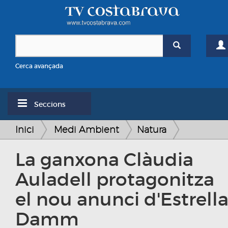
Cerca avançada
Seccions
Inici
Medi Ambient
Natura
La ganxona Clàudia
Auladell protagonitza
el nou anunci d'Estrell
Damm