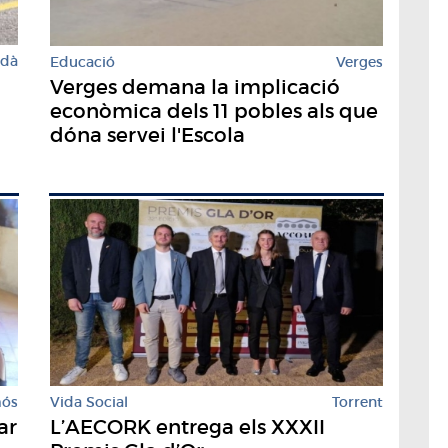
rdà
Educació
Verges
Verges demana la implicació
econòmica dels 11 pobles als que
dóna servei l'Escola
mós
Vida Social
Torrent
ar
L’AECORK entrega els XXXII