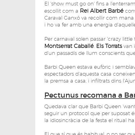
El 'show must go on' fins a l'enterram
Rei Albert Barbé
escollit com a
con
Caraval Ganxó va recollir com mana l
i ho va fer amb una energia d'aquelles
Per carnaval solen passar 'crazy litt
Montserrat Caballé
Els Torrats
.
van i
d'un passadís de llum conscients que '
Barbi Queen estava eufòric i semblava 
espectadors d'aquesta casa coneixen 
la premsa a casa, i infiltrats dins l'A
Pectunus recomana a Bar
Quedava clar que Barbi Queen 'want it 
seguir un protocol que per suposat
la idiosincràcia de la festa el ritual ha
El que sí que és habitual, o no ser q