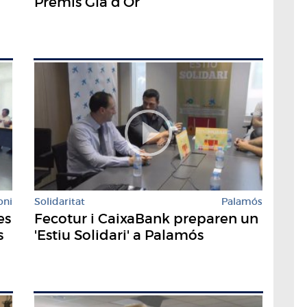
Premis Gla d’Or
oni
Solidaritat
Palamós
es
Fecotur i CaixaBank preparen un
s
'Estiu Solidari' a Palamós