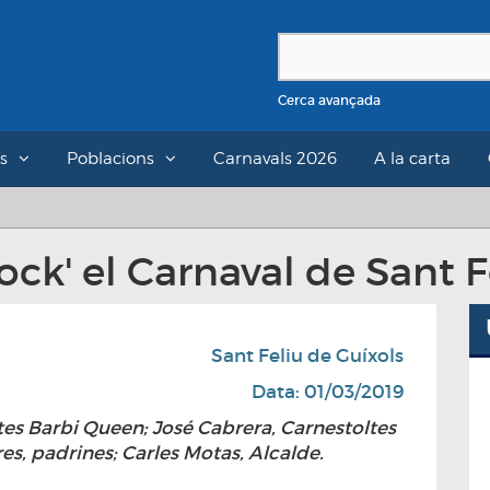
Cerca avançada
s
Poblacions
Carnavals 2026
A la carta
ock' el Carnaval de Sant F
Sant Feliu de Guíxols
Data: 01/03/2019
tes Barbi Queen; José Cabrera, Carnestoltes
res, padrines; Carles Motas, Alcalde.