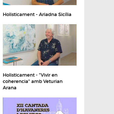
Holisticament - Ariadna Sicília
Holisticament - "Vivir en
coherencia" amb Veturian
Arana