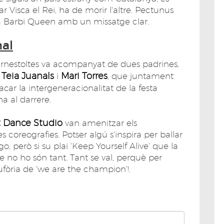
ar Visca el Rei, ha de morir l'altre. Pectunus
 Barbi Queen amb un missatge clar.
nal
rnestoltes va acompanyat de dues padrines,
Teia Juanals
Mari Torres
n
i
, que juntament
car la intergeneracionalitat de la festa
ha al darrere.
t Dance Studio
van amenitzar els
 coreografies. Potser algú s'inspira per ballar
go, però si su plai 'Keep Yourself Alive' que la
ue no ho són tant. Tant se val, perquè per
fòria de 'we are the champion'!.