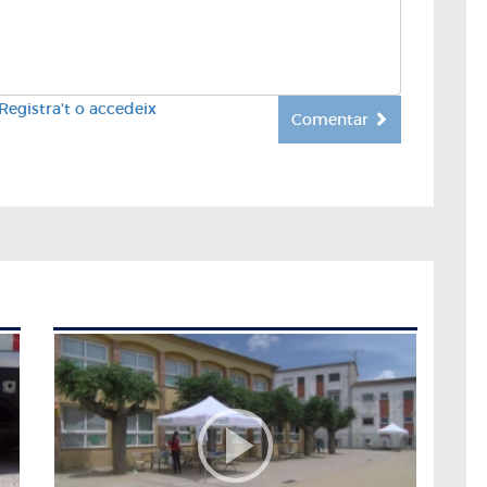
Registra't o accedeix
Comentar