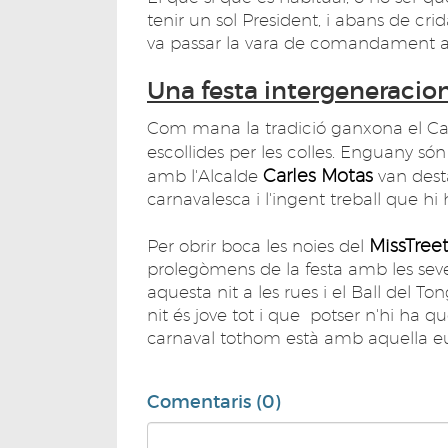
tenir un sol President, i abans de crid
va passar la vara de comandament a
Una festa intergeneracio
Com mana la tradició ganxona el Ca
escollides per les colles. Enguany só
Carles Motas
amb l'Alcalde
van desta
carnavalesca i l'ingent treball que hi 
MissTree
Per obrir boca les noies del
prolegòmens de la festa amb les seves
aquesta nit a les rues i el Ball del Ton
nit és jove tot i que potser n'hi ha q
carnaval tothom està amb aquella eu
Comentaris (0)