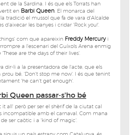
ent de la Sardina. I és que els Torrats han
Barbi Queen
vertit en
. El monarca del
a tradició el mussol que fa de vara d'Alcalde
 d'aixecar les banyes i cridar 'Rock you!'.
Freddy Mercury
le things' com que apareixin
i
rrompre a l'escenari del Guíxols Arena enmig
These are the days of their lives'.
dir-li a la presentadora de l'acte, que els
prou bé, 'Don't stop me now'. I és que tenint
juntament 'he can't get enough'.
bi Queen passar-s'ho bé
all' però per ser el shèrif de la ciutat cal
 és incompatible amb el carnaval. Com mana
 de ser caòtic i a 'kind of magic'.
ue siguis un país estrany com Catalunya, és