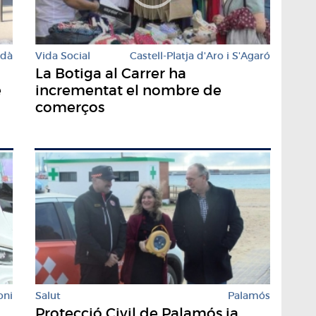
rdà
Vida Social
Castell-Platja d'Aro i S'Agaró
La Botiga al Carrer ha
e
incrementat el nombre de
comerços
oni
Salut
Palamós
Protecció Civil de Palamós ja