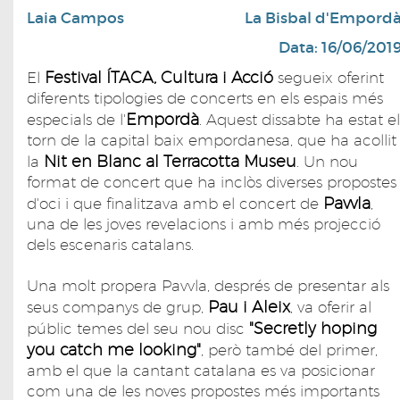
Laia Campos
La Bisbal d'Empord
Data: 16/06/201
Festival ÍTACA, Cultura i Acció
El
segueix oferint
diferents tipologies de concerts en els espais més
Empordà
especials de l'
. Aquest dissabte ha estat el
torn de la capital baix empordanesa, que ha acollit
Nit en Blanc al Terracotta Museu
la
. Un nou
format de concert que ha inclòs diverses propostes
Pavvla
d'oci i que finalitzava amb el concert de
,
una de les joves revelacions i amb més projecció
dels escenaris catalans.
Una molt propera Pavvla, després de presentar als
Pau i Aleix
seus companys de grup,
, va oferir al
"Secretly hoping
públic temes del seu nou disc
you catch me looking"
, però també del primer,
amb el que la cantant catalana es va posicionar
com una de les noves propostes més importants