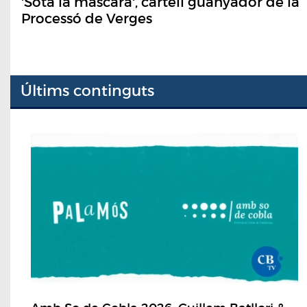
'Sota la màscara', cartell guanyador de la
Processó de Verges
Últims continguts