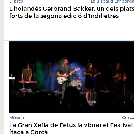
Llibres
La Bisbal d'Empord
L’holandès Gerbrand Bakker, un dels plat
forts de la segona edició d’Indilletres
Música
Corç
La Gran Xefla de Fetus fa vibrar el Festival
Ítaca a Corçà