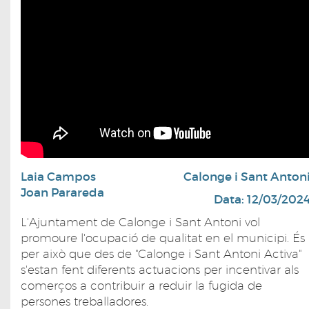
Laia Campos
Calonge i Sant Anton
Joan Parareda
Data: 12/03/202
L'Ajuntament de Calonge i Sant Antoni vol
promoure l'ocupació de qualitat en el municipi. És
per això que des de "Calonge i Sant Antoni Activa"
s'estan fent diferents actuacions per incentivar als
comerços a contribuir a reduir la fugida de
persones treballadores.