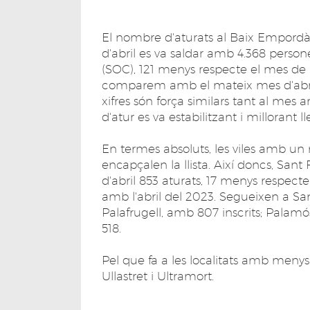
El nombre d'aturats al Baix Empordà
d'abril es va saldar amb 4.368 person
(SOC), 121 menys respecte el mes de 
comparem amb el mateix mes d'abril p
xifres són força similars tant al mes a
d'atur es va estabilitzant i millorant 
En termes absoluts, les viles amb un
encapçalen la llista. Així doncs, Sant
d'abril 853 aturats, 17 menys respec
amb l'abril del 2023. Segueixen a San
Palafrugell, amb 807 inscrits; Palamó
518.
Pel que fa a les localitats amb meny
Ullastret i Ultramort.