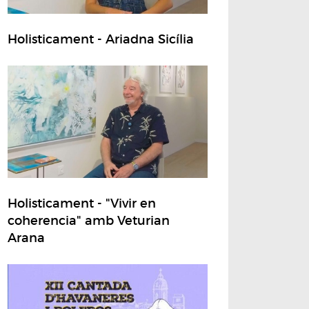
Holisticament - Ariadna Sicília
Holisticament - "Vivir en
coherencia" amb Veturian
Arana