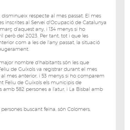
 disminueix respecte al mes passat. El mes
es inscrites al Servei d'Ocupació de Catalunya
març d'aquest any, i 134 menys si ho
erò del 2023. Per tant, tot i que les
nterior com a les de l'any passat, la situació
lleugerament.
 major nombre d'habitants són les que
 Feliu de Guíxols va registrar durant el mes
te al mes anterior, i 53 menys si ho comparem
t Feliu de Guíxols els municipis de
s amb 582 persones a l'atur, i La Bisbal amb
s persones buscant feina, són Colomers,