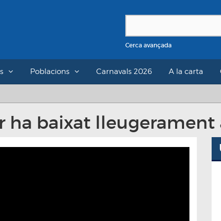
Cerca avançada
s
Poblacions
Carnavals 2026
A la carta
tur ha baixat lleugeramen