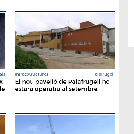
als
Infraestructures
Palafrugell
x
El nou pavelló de Palafrugell no
de
estarà operatiu al setembre