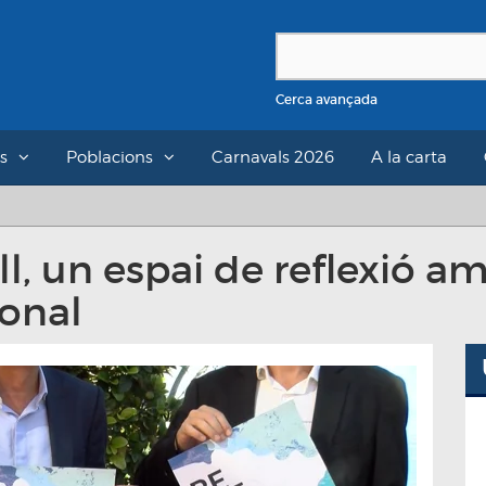
Cerca avançada
s
Poblacions
Carnavals 2026
A la carta
, un espai de reflexió amb
ional