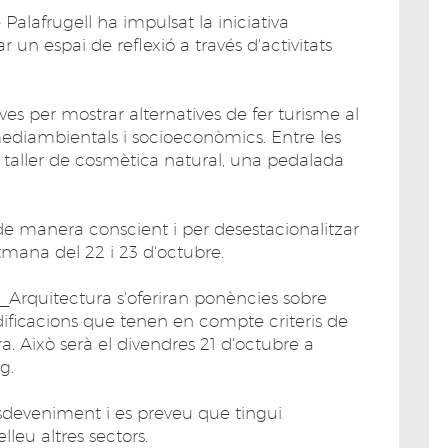
alafrugell ha impulsat la iniciativa
 un espai de reflexió a través d'activitats
ves per mostrar alternatives de fer turisme al
ediambientals i socioeconòmics. Entre les
un taller de cosmètica natural, una pedalada
 de manera conscient i per desestacionalitzar
etmana del 22 i 23 d'octubre.
E_Arquitectura s'oferiran ponències sobre
dificacions que tenen en compte criteris de
ura. Això serà el divendres 21 d'octubre a
g.
esdeveniment i es preveu que tingui
elleu altres sectors.