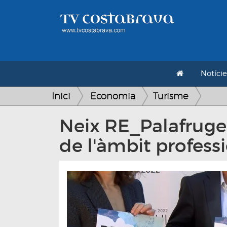
Notície
Inici
Economia
Turisme
Neix RE_Palafrugell
de l'àmbit profess