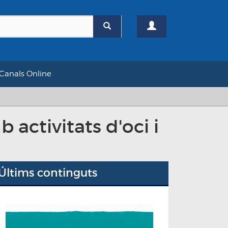
Canals Online
 activitats d'oci i
Últims continguts