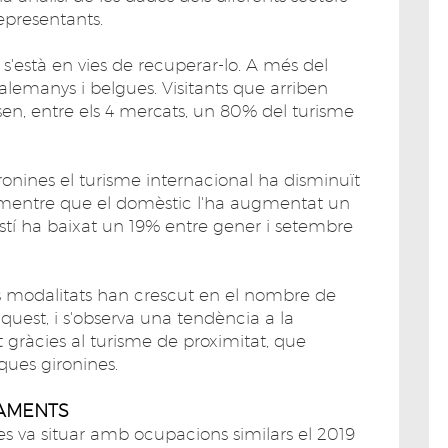
representants.
 s'està en vies de recuperar-lo. A més del
 alemanys i belgues. Visitants que arriben
en, entre els 4 mercats, un 80% del turisme
ronines el turisme internacional ha disminuït
 mentre que el domèstic l'ha augmentat un
estí ha baixat un 19% entre gener i setembre
les modalitats han crescut en el nombre de
quest, i s'observa una tendència a la
 gràcies al turisme de proximitat, que
ues gironines.
TAMENTS
es va situar amb ocupacions similars el 2019