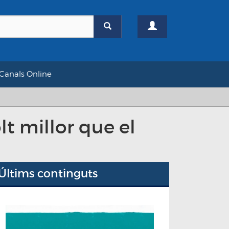
Canals Online
t millor que el
Últims continguts