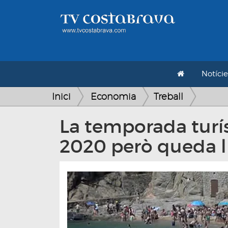
Notície
Inici
Economia
Treball
La temporada turís
2020 però queda l