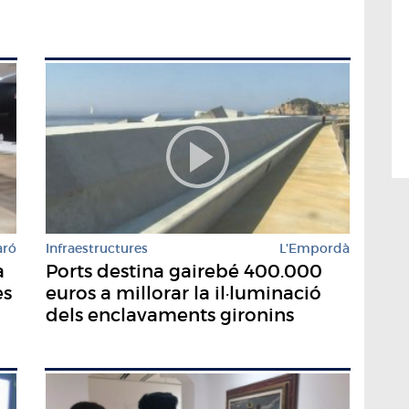
aró
Infraestructures
L'Empordà
a
Ports destina gairebé 400.000
es
euros a millorar la il·luminació
dels enclavaments gironins