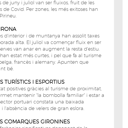
 juny i juliol van ser fluixos, fruit de les
s de Covid. Per zones, les més exitoses han
Pirineu.
GIRONA
s d'interior i de muntanya han assolit taxes
ada alta. El juliol va començar fluix en ser
serves van anar en augment la resta d'estiu.
han estat més curtes, i pel que fa al turisme
 belga, francès i alemany. Apunten que
nt bé.
 TURÍSTICS I ESPORTIUS
tat positives gràcies al turisme de proximitat,
ermet mantenir "la bombolla familiar" i estar a
el sector portuari constata una baixada
 i l'absència de velers de gran eslora.
ES COMARQUES GIRONINES