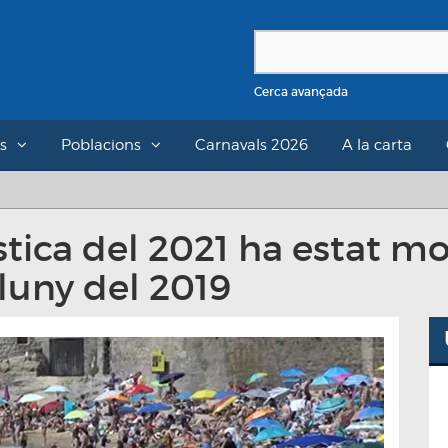
Cerca avançada
s
Poblacions
Carnavals 2026
A la carta
tica del 2021 ha estat mol
luny del 2019