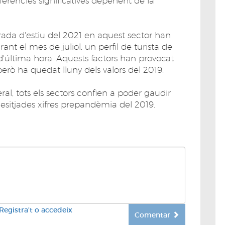
iferències significatives depenent de la
ada d'estiu del 2021 en aquest sector han
ant el mes de juliol, un perfil de turista de
s d'última hora. Aquests factors han provocat
erò ha quedat lluny dels valors del 2019.
l, tots els sectors confien a poder gaudir
 desitjades xifres prepandèmia del 2019.
Registra't o accedeix
Comentar