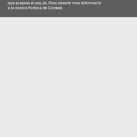
Información
Qui som
TV Costa Brava participa del programa de contractació de persones de 30 a
i més, impulsat i subvencionat pel Servei Públic d'Ocupació de Catalunya i
finançat al 100% pel Fons Social Europeu com a part de la resposta de la Un
Europea a la pàndemia de COVID-19