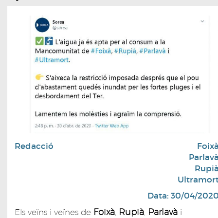
Redacció
Foix
Parlav
Rupi
Ultramor
Data: 30/04/202
Foixà
Rupià
Parlavà
Els veïns i veïnes de
,
,
i