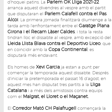
Parlem OK Lliga 2021-22
d'hoquei patins. La
arranca aquest divendres al vespre amb el partit
Parlem Calafell contra el Pas
que disputaran el
Alcoi
. La primera jornada finalitzarà diumenge a la
Garatge Plana
tarda amb l'enfrontament entre el
Girona i el Recam Làser Caldes
, i tota la resta
tindran lloc el dissabte al vespre, amb excepció del
Lleida Llista Blava contra el Deportivo Liceo
, que
Copa Continental
en coincidir amb la
, es
disputarà més endavant.
Xevi Garcia
Els homes de
ja estan a punt per
començar la temporada aquest dissabte. Després
d'iniciar la pretemporada el passat 16 d'agost, en
Lliga
aquest mes han disputat tres partits a la
Catalana
i a més dels amistosos contra equips
Malgrat, el Lloret o el Maçanet.
com el
Corredor Mató CH Palafrugell
El
començarà la