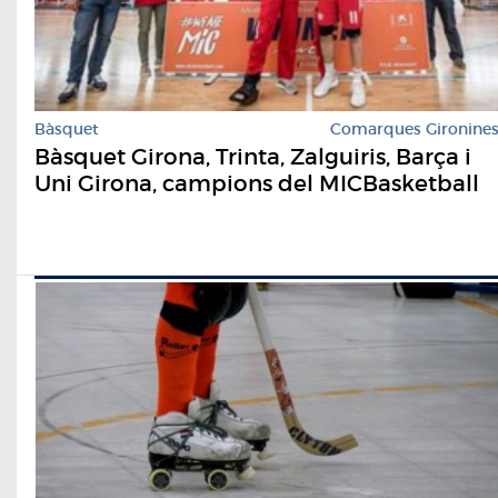
Bàsquet
Comarques Gironine
Bàsquet Girona, Trinta, Zalguiris, Barça i
Uni Girona, campions del MICBasketball