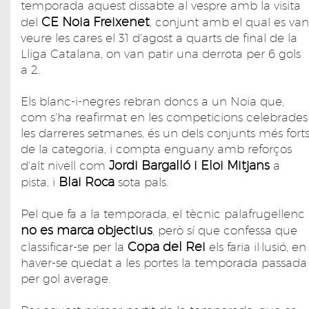
temporada aquest dissabte al vespre amb la visita
CE Noia Freixenet
del
, conjunt amb el qual es van
veure les cares el 31 d'agost a quarts de final de la
Lliga Catalana, on van patir una derrota per 6 gols
a 2.
Els blanc-i-negres rebran doncs a un Noia que,
com s'ha reafirmat en les competicions celebrades
les darreres setmanes, és un dels conjunts més fort
de la categoria, i compta enguany amb reforços
Jordi Bargalló i Eloi Mitjans
d'alt nivell com
a
Blai Roca
pista, i
sota pals.
Pel que fa a la temporada, el tècnic palafrugellenc
no es marca objectius
, però sí que confessa que
Copa del Rei
classificar-se per la
els faria il·lusió, en
haver-se quedat a les portes la temporada passada
per gol average.