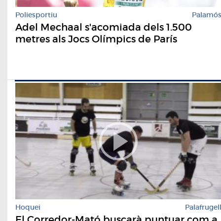
Poliesportiu
Palamó
Adel Mechaal s'acomiada dels 1.500
metres als Jocs Olímpics de París
Hoquei
Palafrugel
El Corredor-Mató buscarà puntuar com a