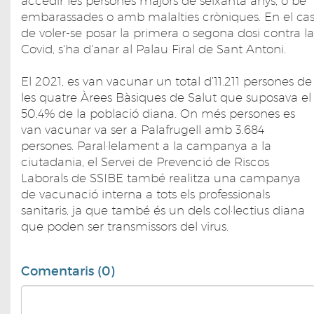
accedir les persones majors de seixanta anys, o bé
embarassades o amb malalties cròniques. En el ca
de voler-se posar la primera o segona dosi contra la
Covid, s'ha d'anar al Palau Firal de Sant Antoni.
El 2021, es van vacunar un total d'11.211 persones de
les quatre Àrees Bàsiques de Salut que suposava el
50,4% de la població diana. On més persones es
van vacunar va ser a Palafrugell amb 3.684
persones. Paral·lelament a la campanya a la
ciutadania, el Servei de Prevenció de Riscos
Laborals de SSIBE també realitza una campanya
de vacunació interna a tots els professionals
sanitaris, ja que també és un dels col·lectius diana
que poden ser transmissors del virus.
Comentaris (0)