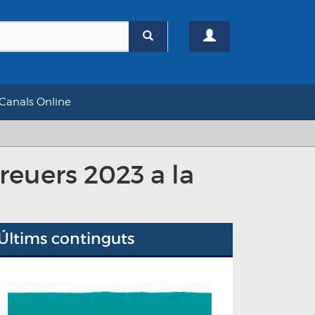
Canals Online
reuers 2023 a la
Últims continguts