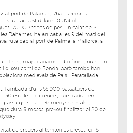
2 al port de Palamós, s'ha estrenat la
Brava aquest dilluns 10 d'abril.
 quasi 70.000 tones de pes, un calat de 8
les Bahames, ha arribat a les 9 del matí del
seva ruta cap al port de Palma, a Mallorca, a
a a bord, majoritàriament britànics, no s'han
s i el seu camí de Ronda, però també han
poblacions medievals de Pals i Peratallada.
u l'arribada d'uns 55.000 passatgers del
s 50 escales de creuers, que traduït en
e passatgers i un 11% menys d'escales,
 que dura 9 mesos, preveu finalitzar el 20 de
dyssay.
tat de creuers al territori es preveu en 5