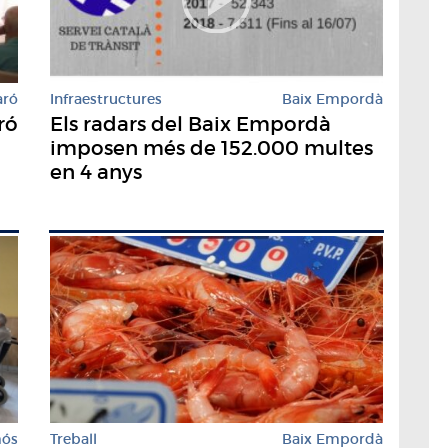
aró
Infraestructures
Baix Empordà
ró
Els radars del Baix Empordà
imposen més de 152.000 multes
en 4 anys
Treball
Baix Empordà
mós