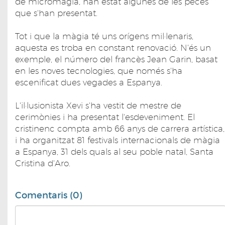
de micromàgia, han estat algunes de les peces
que s'han presentat.
Tot i que la màgia té uns orígens mil·lenaris,
aquesta es troba en constant renovació. N'és un
exemple, el número del francès Jean Garin, basat
en les noves tecnologies, que només s'ha
escenificat dues vegades a Espanya.
L'il·lusionista Xevi s'ha vestit de mestre de
cerimònies i ha presentat l'esdeveniment. El
cristinenc compta amb 66 anys de carrera artística,
i ha organitzat 81 festivals internacionals de màgia
a Espanya, 31 dels quals al seu poble natal, Santa
Cristina d'Aro.
Comentaris (0)