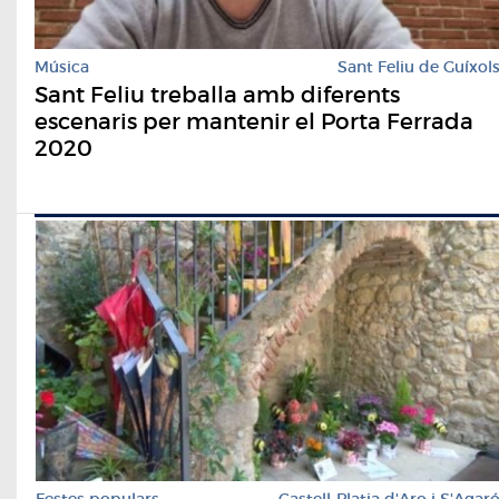
Música
Sant Feliu de Guíxol
Sant Feliu treballa amb diferents
escenaris per mantenir el Porta Ferrada
2020
Festes populars
Castell-Platja d'Aro i S'Agar