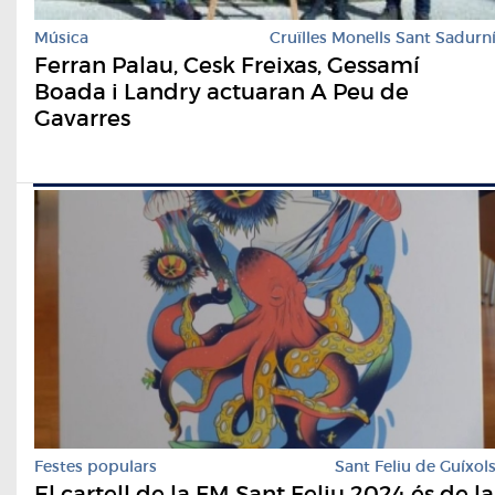
Música
Cruïlles Monells Sant Sadurn
Ferran Palau, Cesk Freixas, Gessamí
Boada i Landry actuaran A Peu de
Gavarres
Festes populars
Sant Feliu de Guíxol
El cartell de la FM Sant Feliu 2024 és de la