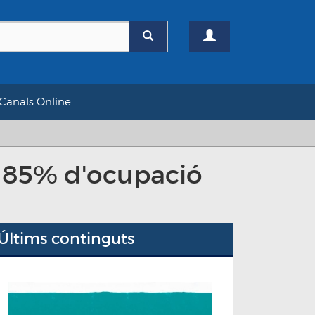
Canals Online
n 85% d'ocupació
Últims continguts