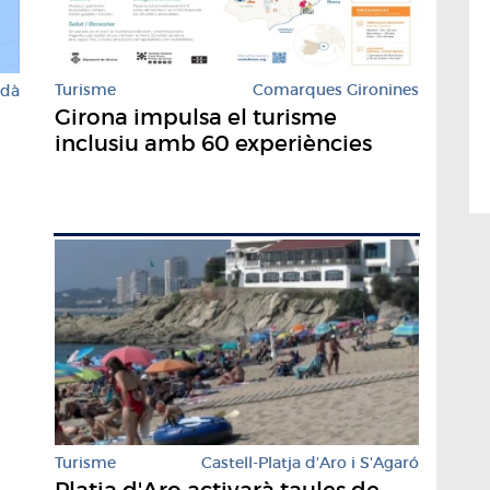
Turisme
Comarques Gironines
rdà
Girona impulsa el turisme
inclusiu amb 60 experiències
Turisme
Castell-Platja d'Aro i S'Agaró
Platja d'Aro activarà taules de