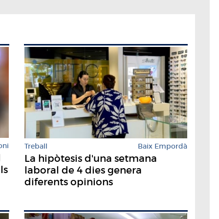
oni
Treball
Baix Empordà
l
La hipòtesis d'una setmana
ls
laboral de 4 dies genera
diferents opinions