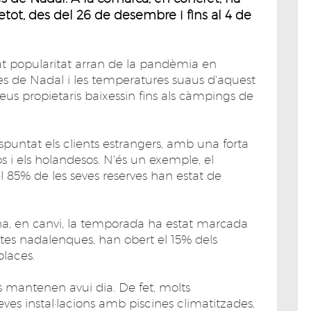
etot, des del 26 de desembre i fins al 4 de
t popularitat arran de la pandèmia en
es de Nadal i les temperatures suaus d'aquest
eus propietaris baixessin fins als càmpings de
espuntat els clients estrangers, amb una forta
 i els holandesos. N'és un exemple, el
l 85% de les seves reserves han estat de
ona, en canvi, la temporada ha estat marcada
estes nadalenques, han obert el 15% dels
places.
s mantenen avui dia. De fet, molts
ves instal·lacions amb piscines climatitzades,