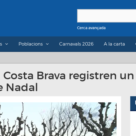
Cerca avançada
s
Poblacions
Carnavals 2026
A la carta
a Costa Brava registren u
e Nadal