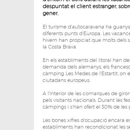
despuntat el client estranger, sobr
gener.
El turisme d'autocaravana ha guanya
diferents punts d'Europa. Les vacanc
hivern han propiciat que molts dels s
la Costa Brava.
En els establiments del litoral han d
demanda dels alemanys, els francesos
càmping Les Medes de l'Estartit, on e
ciutadans europeus.
A l'interior de les comarques de gir
pels visitants nacionals. Durant les f
càmpings i s'han ofert el 30% de les 
Les bones xifres d'ocupació encara e
establiments han recondicionat les se