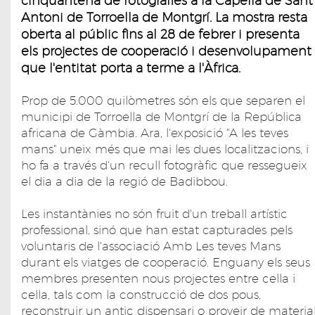
cinquantena de fotografies a la Capella de Sant
Antoni de Torroella de Montgrí. La mostra resta
oberta al públic fins al 28 de febrer i presenta
els projectes de cooperació i desenvolupament
que l'entitat porta a terme a l'Àfrica.
Prop de 5.000 quilòmetres són els que separen el
municipi de Torroella de Montgrí de la República
africana de Gàmbia. Ara, l'exposició "A les teves
mans" uneix més que mai les dues localitzacions, i
ho fa a través d'un recull fotogràfic que ressegueix
el dia a dia de la regió de Badibbou.
Les instantànies no són fruit d'un treball artístic
professional, sinó que han estat capturades pels
voluntaris de l'associació Amb Les teves Mans
durant els viatges de cooperació. Enguany els seus
membres presenten nous projectes entre cella i
cella, tals com la construcció de dos pous,
reconstruir un antic dispensari o proveir de materia