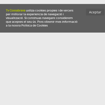
Información
Qui som
TV Costa Brava participa del programa de contractació de persones de 30 a
i més, impulsat i subvencionat pel Servei Públic d'Ocupació de Catalunya i