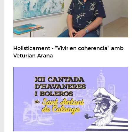
Holisticament - "Vivir en coherencia" amb
Veturian Arana