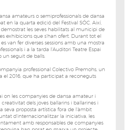
dansa amateurs o semiprofessionals de dansa
t en la quarta edició del Festival SÓC. Així,
 demostrat les seves habilitats al municipi de
es exhibicions que s'han ofert. Durant tot el
la es van fer diverses sessions amb una mostra
essionals i a la tarda l'Auditori Teatre Espai
b un seguit de balls.
companyia professional Colectivo Premohs, un
a el 2016, que ha participat a reconeguts
spai on les companyies de dansa amateur i
reativitat dels joves ballarins i ballarines i
seva proposta artística fora de l'àmbit
at d'internacionalitzar la iniciativa, les
njuntament amb responsables de companyies
rzegovina han posat en marxa un projecte