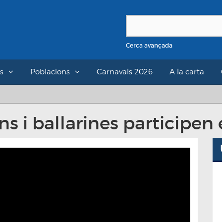
Cerca avançada
s
Poblacions
Carnavals 2026
A la carta
s i ballarines participen 