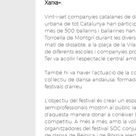
Xarxa+.
Vint-i-set companyies catalanes de 
urbana de tot Catalunya han participa
més de 500 ballarins i ballarines han
Torroella de Montgrí durant les divers
matí de dissabte, a la plaça de la Vi
de diferents escoles i companyies prof
Ter va acollir l'espectacle central am
També hi va haver l'actuació de la 
col·lectiu de dansa andalusa, formad
festivals d'arreu.
L'objectiu del festival és crear un e
semiprofessionals mostrin al públic la c
d'aquesta manera donar a conèixer la 
competitiu. A més a més, amb la volunt
organitzadores del festival SÓC co
de dansa de Bèlgica i de Bòsnia He