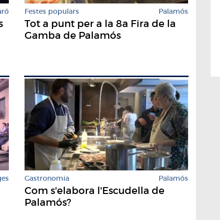
aró
Festes populars
Palamós
s
Tot a punt per a la 8a Fira de la
Gamba de Palamós
Gastronomia
Palamós
ges
Com s'elabora l'Escudella de
Palamós?