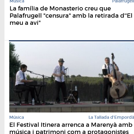
Música
Palafrugel
La família de Monasterio creu que
Palafrugell "censura" amb la retirada d''El
meu a avi"
Música
La Tallada d'Empord
El Festival Itinera arrenca a Marenyà amb
música i patrimoni com a protagonistes