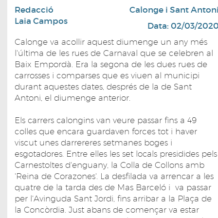
Redacció
Calonge i Sant Anton
Laia Campos
Data: 02/03/202
Calonge va acollir aquest diumenge un any més
l'última de les rues de Carnaval que se celebren al
Baix Empordà. Era la segona de les dues rues de
carrosses i comparses que es viuen al municipi
durant aquestes dates, després de la de Sant
Antoni, el diumenge anterior.
Els carrers calongins van veure passar fins a 49
colles que encara guardaven forces tot i haver
viscut unes darrereres setmanes boges i
esgotadores. Entre elles les set locals presidides pels
Carnestoltes d'enguany, la Colla de Collons amb
'Reina de Corazones'. La desfilada va arrencar a les
quatre de la tarda des de Mas Barceló i va passar
per l'Avinguda Sant Jordi, fins arribar a la Plaça de
la Concòrdia. Just abans de començar va estar