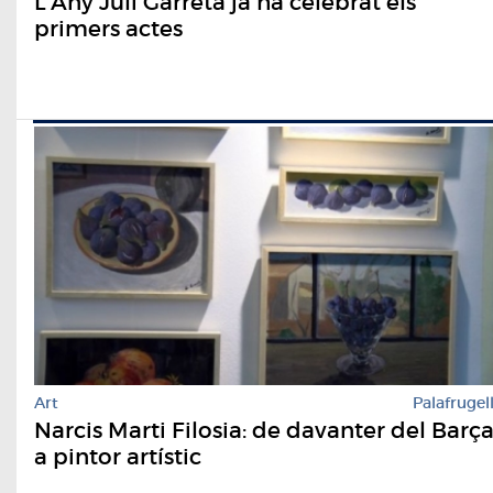
L'Any Juli Garreta ja ha celebrat els
primers actes
Art
Palafrugel
Narcis Marti Filosia: de davanter del Barç
a pintor artístic