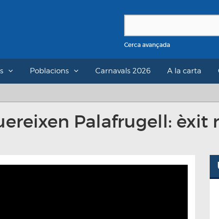
Cerca avançada
s
Poblacions
Carnavals 2026
A la carta
reixen Palafrugell: èxit r