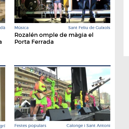
rdà
Música
Sant Feliu de Guíxols
Rozalén omple de màgia el
a
Porta Ferrada
Festes populars
Calonge i Sant Antoni
grí