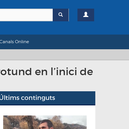
Canals Online
otund en l’inici de
Últims continguts