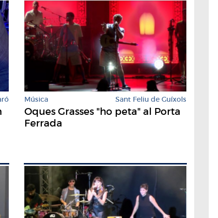
aró
Música
Sant Feliu de Guíxols
n
Oques Grasses "ho peta" al Porta
Ferrada