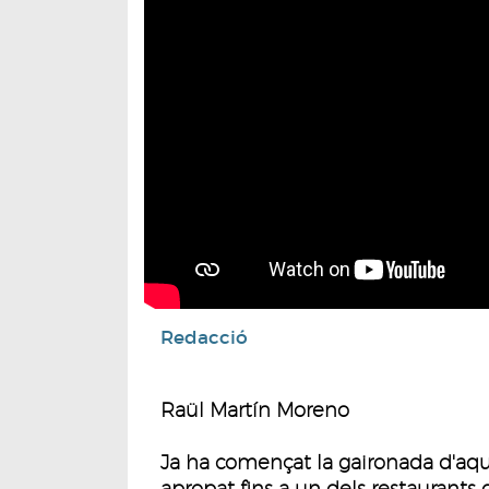
Redacció
Raül Martín Moreno
Ja ha començat la gaironada d'aqu
apropat fins a un dels restaurant