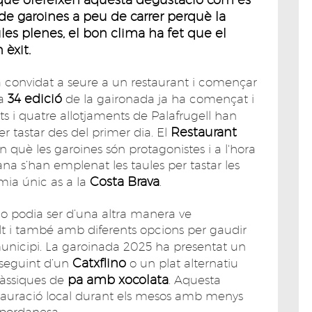
 de garoines a peu de carrer perquè la
ules plenes, el bon clima ha fet que el
 èxit.
convidat a seure a un restaurant i començar
34 edició
La
de la gaironada ja ha començat i
s i quatre allotjaments de Palafrugell han
Restaurant
er tastar des del primer dia. El
 què les garoines són protagonistes i a l'hora
a s’han emplenat les taules per tastar les
Costa Brava
mia únic as a la
.
o podia ser d’una altra manera ve
lt i també amb diferents opcions per gaudir
unicipi. La garoinada 2025 ha presentat un
Catxflino
seguint d’un
o un plat alternatiu
pa amb xocolata
clàssiques de
. Aquesta
estauració local durant els mesos amb menys
mpordanesa.