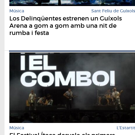
Música
Sant Feliu de Guíxol
Los Delinqüentes estrenen un Guíxols
Arena a gom a gom amb una nit de
rumba i festa
Música
L'Estarti