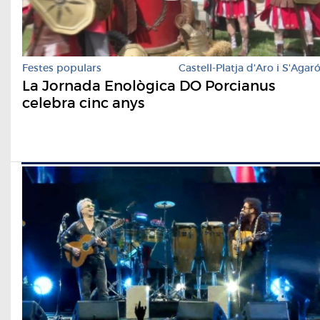
Festes populars
Castell-Platja d'Aro i S'Agar
La Jornada Enològica DO Porcianus
celebra cinc anys