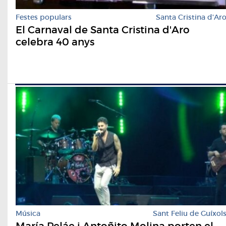
Festes populars
Santa Cristina d'Ar
El Carnaval de Santa Cristina d'Aro
celebra 40 anys
Música
Sant Feliu de Guíxol
María Peláe i Antoñito Molina porten el