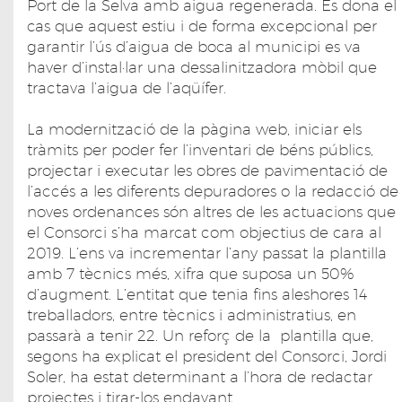
Port de la Selva amb aigua regenerada. Es dona el
cas que aquest estiu i de forma excepcional per
garantir l’ús d’aigua de boca al municipi es va
haver d’instal·lar una dessalinitzadora mòbil que
tractava l’aigua de l’aqüífer.
La modernització de la pàgina web, iniciar els
tràmits per poder fer l’inventari de béns públics,
projectar i executar les obres de pavimentació de
l’accés a les diferents depuradores o la redacció de
noves ordenances són altres de les actuacions que
el Consorci s’ha marcat com objectius de cara al
2019. L’ens va incrementar l’any passat la plantilla
amb 7 tècnics més, xifra que suposa un 50%
d’augment. L’entitat que tenia fins aleshores 14
treballadors, entre tècnics i administratius, en
passarà a tenir 22. Un reforç de la plantilla que,
segons ha explicat el president del Consorci, Jordi
Soler, ha estat determinant a l’hora de redactar
projectes i tirar-los endavant.