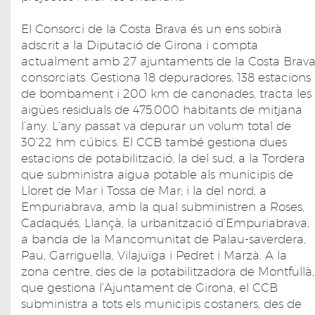
El Consorci de la Costa Brava és un ens sobirà
adscrit a la Diputació de Girona i compta
actualment amb 27 ajuntaments de la Costa Brav
consorciats. Gestiona 18 depuradores, 138 estacions
de bombament i 200 km de canonades, tracta les
aigües residuals de 475.000 habitants de mitjana
l’any. L’any passat va depurar un volum total de
30’22 hm cúbics. El CCB també gestiona dues
estacions de potabilització, la del sud, a la Tordera
que subministra aigua potable als municipis de
Lloret de Mar i Tossa de Mar; i la del nord, a
Empuriabrava, amb la qual subministren a Roses,
Cadaqués, Llançà, la urbanització d’Empuriabrava,
a banda de la Mancomunitat de Palau-saverdera,
Pau, Garriguella, Vilajuïga i Pedret i Marzà. A la
zona centre, des de la potabilitzadora de Montfullà,
que gestiona l’Ajuntament de Girona, el CCB
subministra a tots els municipis costaners, des de