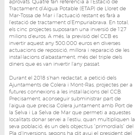
aprovats. Quatre fan referència a l’Estació de
Tractament d’Aigua Potable (ETAP) de Lloret de
Mar-Tossa de Mar i l’actuació restant es farà a
l’estació de tractament d’Empuriabrava. En total,
els cinc projectes suposaran una inversió de 1’27
milions d’euros. A més, la previsió del CCB es
invertir aquest any 500.000 euros en diverses
actuacions de reposició, millora i reparació de les
instal·lacions d’abastament, més del triple dels
diners que es van invertir l’any passat.
Durant el 2018 s’han redactat, a petició dels
Ajuntaments de Colera i Mont-Ras, projectes per a
futures connexions a les instal·lacions del CCB.
Precisament, aconseguir subministrar part de
l’aigua que precisa Colera juntament amb Port de
la Selva i La Selva de Mar que permeti a aquestes
localitats donar servei a l’estiu, quan multipliquen la
seva població, és un dels objectius “primordials” del
Pla d’Inversions, segons ha dit avui el president del