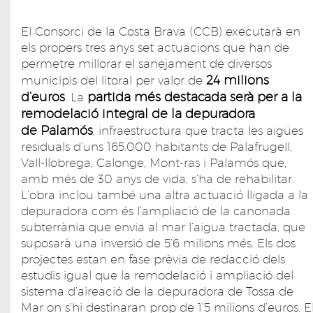
El Consorci de la Costa Brava (CCB) executarà en
els propers tres anys set actuacions que han de
permetre millorar el sanejament de diversos
24 milions
municipis del litoral per valor de
d’euros
partida més destacada serà per a la
. La
remodelació integral de la depuradora
de Palamós
, infraestructura que tracta les aigües
residuals d’uns 165.000 habitants de Palafrugell,
Vall-llobrega, Calonge, Mont-ras i Palamós que,
amb més de 30 anys de vida, s’ha de rehabilitar.
L’obra inclou també una altra actuació lligada a la
depuradora com és l’ampliació de la canonada
subterrània que envia al mar l’aigua tractada, que
suposarà una inversió de 5’6 milions més. Els dos
projectes estan en fase prèvia de redacció dels
estudis igual que la remodelació i ampliació del
sistema d’aireació de la depuradora de Tossa de
Mar on s’hi destinaran prop de 1’5 milions d’euros. E