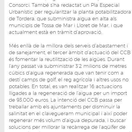
Consorci. També s’ha redactat un Pla Especial
Urbanístic per regularitzar la planta potabilitzadora
de Tordera, que subministra aigua en alta als
municipis de Tossa de Mar i Lloret de Mar, i que
actualment està en tràmit d’aprovació.
Més enllà de la millora dels serveis d’abastament i
de sanejament, el tercer àmbit d’actuació del CCB
és fomentar la reutilització de les aigües. Durant
l’any passat va subministrar 3’2 milions de metres
cúbics d’aigua regenerada que van tenir com a
destí camps de golf, el reg agrícola i altres usos no
potables. En total, es van realitzar 16 actuacions
lligades a la regeneració de l’aigua per un import
de 93.000 euros. La intenció del CCB passa per
treballar amb els ajuntaments per disminuir la
salinitat en el clavegueram municipal i així poder
regenerar més volum d’aigua depurada, i buscar
solucions per millorar la recàrrega de l’aqüífer de