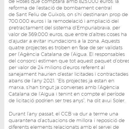
de Roses que comptarà amb 825.000 euros; la
reforma de l’estació de bombament central
de Sant Feliu de Guíxols, on s’hi destinaran prop de
700.000 euros i la remodelació i ampliació del
pretractament del sistema d’Empuriabrava, per
valor de 369.000 euros, que entre d’altres coses ha
d’ajudar a evitar inundacions a la zona. Aquests
quatre projectes es troben en fase de ser validats
per l’Agència Catalana de l’Aigua. El responsables
del consorci estimen que tot aquest paquet d’obre
per valor de 24 milions d’euros referent al
sanejament haurien d’estar licitades i contractades
abans de l’any 2021. “Els projectes ja estan en
marxa, s’han tingut ja converses amb l’Agència
Catalana de l’Aigua i tenint en compte el període
de licitació podrien ser tres anys”, ha dit avui Soler.
Durant l’any passat, el CCB va dur a terme una
quarantena d’actuacions de millora i reposició de
diferents elements relacionats amb el servei de