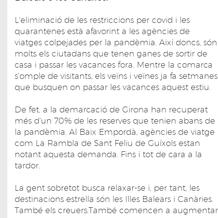
L'eliminació de les restriccions per covid i les
quarantenes està afavorint a les agències de
viatges colpejades per la pandèmia. Així doncs, són
molts els ciutadans que tenen ganes de sortir de
casa i passar les vacances fora. Mentre la comarca
s'omple de visitants, els veïns i veïnes ja fa setmanes
que busquen on passar les vacances aquest estiu.
De fet, a la demarcació de Girona han recuperat
més d'un 70% de les reserves que tenien abans de
la pandèmia. Al Baix Empordà, agències de viatge
com La Rambla de Sant Feliu de Guíxols estan
notant aquesta demanda. Fins i tot de cara a la
tardor.
La gent sobretot busca relaxar-se i, per tant, les
destinacions estrella són les Illes Balears i Canàries.
També els creuers.També comencen a augmentar