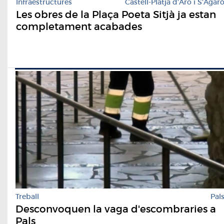
Infraestructures
Castell-Platja d'Aro i S'Agar
Les obres de la Plaça Poeta Sitjà ja estan
completament acabades
Treball
Pal
Desconvoquen la vaga d'escombraries a
Pals