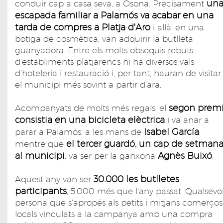
un
conduir cap a casa seva, a Osona. Precisament
escapada familiar a Palamós va acabar en una
tarda de compres a Platja d'Aro
i allà, en una
botiga de cosmètica, van adquirir la butlleta
guanyadora. Entre els molts obsequis rebuts
d'establiments platjarencs hi ha diversos vals
d'hoteleria i restauració i, per tant, hauran de visitar
el municipi més sovint a partir d'ara.
segon prem
Acompanyats de molts més regals, el
consistia en una bicicleta elèctrica
i va anar a
Isabel García
parar a Palamós, a les mans de
;
el tercer guardó, un cap de setman
mentre que
al municipi
Agnès Buixó
, va ser per la ganxona
.
30.000 les butlletes
Aquest any van ser
participants
, 5.000 més que l'any passat. Qualsevo
persona que s'apropés als petits i mitjans comerços
locals vinculats a la campanya amb una compra