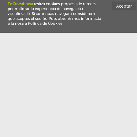
Información
Qui som
TV Costa Brava participa del programa de contractació de persones de 30 a
i més, impulsat i subvencionat pel Servei Públic d'Ocupació de Catalunya i
finançat al 100% pel Fons Social Europeu com a part de la resposta de la Un
Europea a la pàndemia de COVID-19