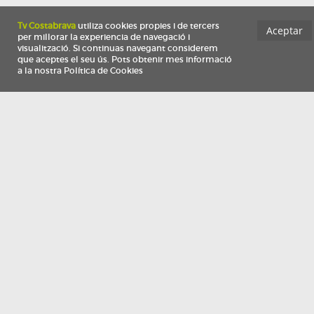
Información
Qui som
TV Costa Brava participa del programa de contractació de persones de 30 a
i més, impulsat i subvencionat pel Servei Públic d'Ocupació de Catalunya i