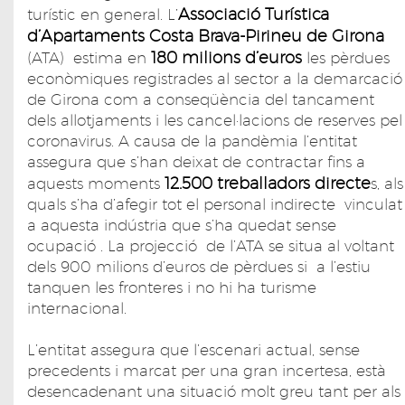
Associació Turística
turístic en general. L’
d’Apartaments Costa Brava-Pirineu de Girona
180 milions d’euros
(ATA) estima en
les pèrdues
econòmiques registrades al sector a la demarcació
de Girona com a conseqüència del tancament
dels allotjaments i les cancel·lacions de reserves pel
coronavirus. A causa de la pandèmia l’entitat
assegura que s’han deixat de contractar fins a
12.500 treballadors directe
aquests moments
s, als
quals s’ha d’afegir tot el personal indirecte vinculat
a aquesta indústria que s’ha quedat sense
ocupació . La projecció de l’ATA se situa al voltant
dels 900 milions d’euros de pèrdues si a l’estiu
tanquen les fronteres i no hi ha turisme
internacional.
L’entitat assegura que l’escenari actual, sense
precedents i marcat per una gran incertesa, està
desencadenant una situació molt greu tant per als