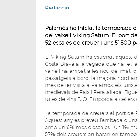
Redacció
Palamós ha iniciat la temporada de
del vaixell Viking Saturn. El por
52 escales de creuer i uns 51.500 p
El Viking Saturn ha estrenat aquest 
Costa Brava a la vegada que ha fet la
vaixell ha arribat a les nou del matí
passatgers a bord, la majoria nord-am
més de fer visita a Palamós, els turis
medievals de Pals i Peratallada, Figu
rutes de vins D.O. Empordà a cellers 
La temporada de creuers al port de 
Aquest any es preveu l'arribada d'uns
amb un 6% més d'escales i un 1% meny
57% dels creuers arribaran en tempo