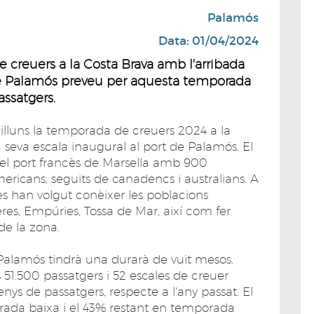
Palamós
Data: 01/04/2024
 creuers a la Costa Brava amb l'arribada
t de Palamós preveu per aquesta temporada
assatgers.
dilluns la temporada de creuers 2024 a la
 seva escala inaugural al port de Palamós. El
 del port francès de Marsella amb 900
ericans, seguits de canadencs i australians. A
tes han volgut conèixer les poblacions
eres, Empúries, Tossa de Mar, així com fer
de la zona.
Palamós tindrà una durarà de vuit mesos.
 51.500 passatgers i 52 escales de creuer
s de passatgers, respecte a l'any passat. El
rada baixa i el 43% restant en temporada