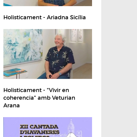
Holisticament - Ariadna Sicília
Holisticament - "Vivir en
coherencia" amb Veturian
Arana