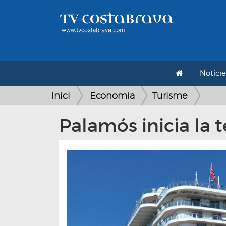
Notície
Inici
Economia
Turisme
Palamós inicia la 