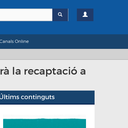
Canals Online
rà la recaptació a
Últims continguts