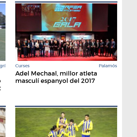
grí
Curses
Palamós
Adel Mechaal, millor atleta
ó
masculí espanyol del 2017
t