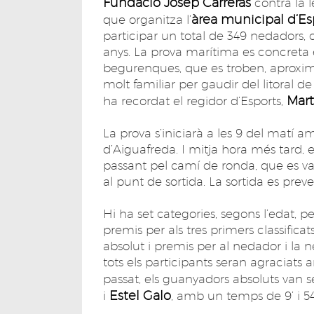
Fundació Josep Carreras
contra la l
àrea municipal d’Es
que organitza l’
participar un total de 349 nedadors, 
anys. La prova marítima es concreta e
begurenques, que es troben, aproxi
molt familiar per gaudir del litoral d
Mart
ha recordat el regidor d’Esports,
La prova s’iniciarà a les 9 del matí am
d’Aiguafreda. I mitja hora més tard,
passant pel camí de ronda, que es va
al punt de sortida. La sortida es prev
Hi ha set categories, segons l’edat
premis per als tres primers classific
absolut i premis per al nedador i la 
tots els participants seran agraciat
passat, els guanyadors absoluts van 
Estel Galo
i
, amb un temps de 9’ i 54’