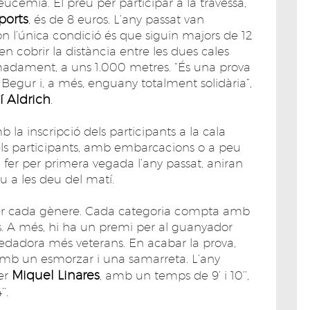
eucèmia. El preu per participar a la travessa,
ports
, és de 8 euros. L’any passat van
on l’única condició és que siguin majors de 12
n cobrir la distància entre les dues cales
madament, a uns 1.000 metres. “És una prova
e Begur i, a més, enguany totalment solidària”,
í Aldrich
.
b la inscripció dels participants a la cala
 els participants, amb embarcacions o a peu
 fer per primera vegada l’any passat, aniran
eu a les deu del matí.
, per cada gènere. Cada categoria compta amb
ats. A més, hi ha un premi per al guanyador
nedadora més veterans. En acabar la prova,
s amb un esmorzar i una samarreta. L’any
Miquel Linares
ser
, amb un temps de 9’ i 10’’,
’.