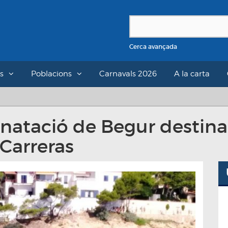
Cerca avançada
s
Poblacions
Carnavals 2026
A la carta
 natació de Begur destina
Carreras