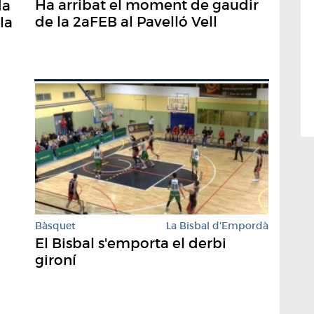
Ha arribat el moment de gaudir
da
de la 2aFEB al Pavelló Vell
la
Bàsquet
La Bisbal d'Empordà
El Bisbal s'emporta el derbi
gironí