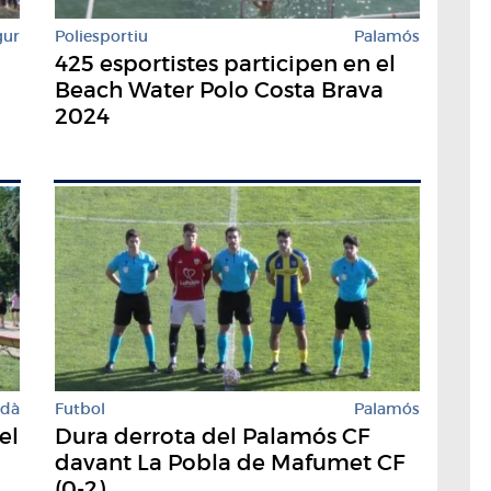
gur
Poliesportiu
Palamós
425 esportistes participen en el
Beach Water Polo Costa Brava
2024
rdà
Futbol
Palamós
el
Dura derrota del Palamós CF
davant La Pobla de Mafumet CF
(0-2)