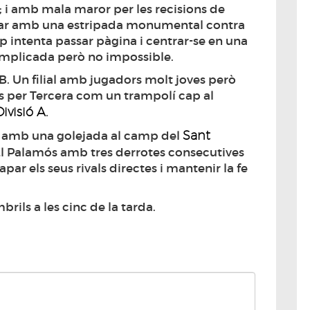
; i amb mala maror per les recisions de
xar amb una estripada monumental contra
uip intenta passar pàgina i centrar-se en una
omplicada però no impossible.
us B. Un filial amb jugadors molt joves però
s per Tercera com un trampolí cap al
visió A.
Sant
t amb una golejada al camp del
El Palamós amb tres derrotes consecutives
par els seus rivals directes i mantenir la fe
brils a les cinc de la tarda.