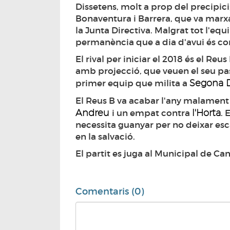
Dissetens, molt a prop del precipici
Bonaventura i Barrera, que va mar
la Junta Directiva. Malgrat tot l'eq
permanència que a dia d'avui és c
El rival per iniciar el 2018 és el Re
amb projecció, que veuen el seu pa
Segona Di
primer equip que milita a
El Reus B va acabar l'any malamen
Andreu
l'Horta
i un empat contra
. 
necessita guanyar per no deixar esca
en la salvació.
El partit es juga al Municipal de Cam
Comentaris (0)