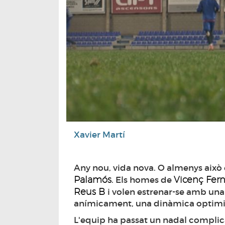
Xavier Martí
Any nou, vida nova. O almenys això é
Palamós
Vicenç Fer
. Els homes de
Reus B
i volen estrenar-se amb una
anímicament, una dinàmica optimist
L'equip ha passat un nadal complicat