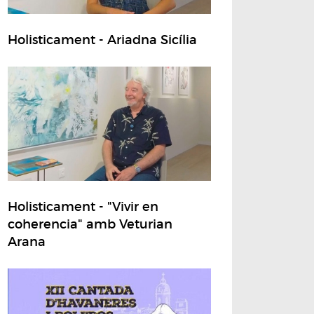
Holisticament - Ariadna Sicília
Holisticament - "Vivir en
coherencia" amb Veturian
Arana