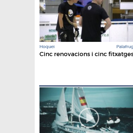
Hoquei
Palafrug
Cinc renovacions i cinc fitxatge