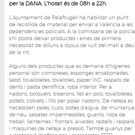
per la DANA. L'horari és de 08h a 22h.
L’Ajuntament de Palafrugell ha habilitat un punt
de recollida de material per enviar a València a les
dependències policials. A la comissaria de la policia
s’hi podrà deixar productes i eines de primera
necessitat de dilluns a dijous de vuit del matí a deu
de la nit.
Alguns dels productes que es demana d'higienes
personal són compreses, esponges ensabonades,
sabó, tovalloletes, tovalloles, paper WC, raspalls de
dents i pasta dentífrica, roba interior. Per a
nadons, bolquers, biberons, llet en pols, tovalloletes,
potets, cotxets i llits per posar nadons. De neteja es
necessiten pales, cubs, botes d’aigua, de muntanya
de neu, sabates impermeables, guants, roba de
treball, llanternes i frontals, aixades, rastells i raspalls
i màquines de neteja a pressió. També guanys per