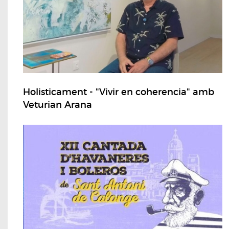
Holisticament - "Vivir en coherencia" amb
Veturian Arana