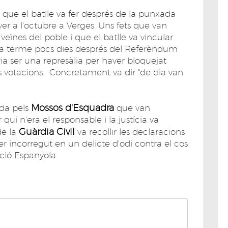
s que el batlle va fer després de la punxada
er a l'octubre a Verges. Uns fets que van
veïnes del poble i que el batlle va vincular
ur a terme pocs dies després del Referèndum
ria ser una represàlia per haver bloquejat
s votacions. Concretament va dir "de dia van
Mossos d'Esquadra
ada pels
que van
i n'era el responsable i la justícia va
Guàrdia Civil
de la
va recollir les declaracions
 incorregut en un delicte d'odi contra el cos
ació Espanyola.