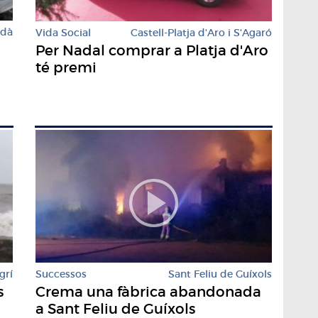
rdà
Vida Social
Castell-Platja d'Aro i S'Agaró
a
Per Nadal comprar a Platja d'Aro
té premi
grí
Successos
Sant Feliu de Guíxols
s
Crema una fàbrica abandonada
a Sant Feliu de Guíxols