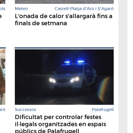
ols
Meteo
Castell-Platja d'Aro i S'Agaró
e
L'onada de calor s'allargarà fins a
finals de setmana
aró
Successos
Palafrugell
Dificultat per controlar festes
il·legals organitzades en espais
públics de Palafrugell