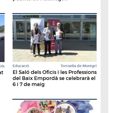
Educació
Torroella de Montgrí
ols
El Saló dels Oficis i les Professions
at
del Baix Empordà se celebrarà el
6 i 7 de maig