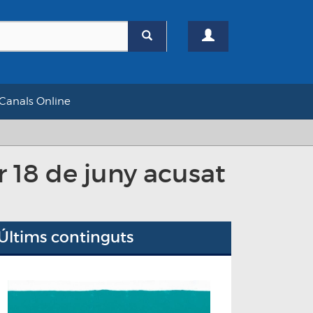
Canals Online
r 18 de juny acusat
Últims continguts