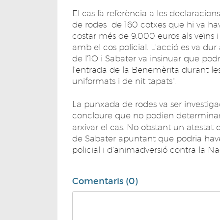
El cas fa referència a les declaracion
de rodes de 160 cotxes que hi va hav
costar més de 9.000 euros als veïns i 
amb el cos policial. L'acció es va d
de l'1O i Sabater va insinuar que pod
l'entrada de la Benemèrita durant le
uniformats i de nit tapats".
La punxada de rodes va ser investig
concloure que no podien determinar qu
arxivar el cas. No obstant un atestat 
de Sabater apuntant que podria haver
policial i d'animadversió contra la N
Comentaris (0)