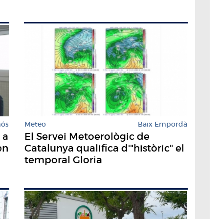
mós
Meteo
Baix Empordà
 a
El Servei Metoerològic de
en
Catalunya qualifica d'"històric" el
temporal Gloria