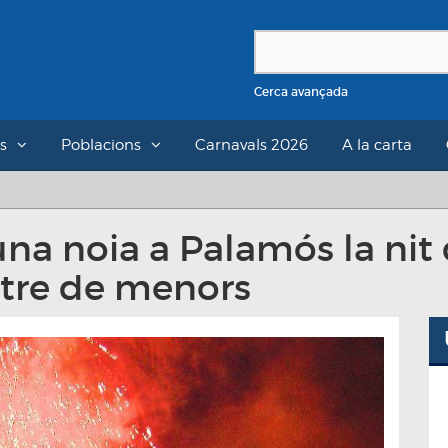
Cerca avançada
s
Poblacions
Carnavals 2026
A la carta
 una noia a Palamós la nit
ntre de menors