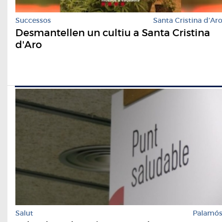
Successos
Santa Cristina d'Ar
Desmantellen un cultiu a Santa Cristina
d'Aro
Salut
Palamó