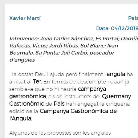
Xavier Martí
Pal
Data: 04/12/201
Intervenen: Joan Carles Sánchez, Es Portal; Damià
Rafecas, Vicus; Jordi Ribas, Sol Blanc; Ivan
Beumala, Sa Punta; Juli Carbó, pescador
d'angules
angula
Ha costat Déu i ajuda però finalment l'
ha
Ter
arribat al
. En temps de descompte i quan ja
campanya
semblava que no hi hauria
gastronòmica
Quermany
, els sis restaurants del
Gastronòmic
Pals
de
han engegat la cinquena
Campanya Gastronòmica de
edició de la
l'Angula.
Algunes de les propostes són les angules