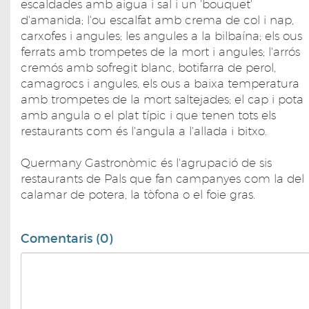
escaldades amb aigua i sal i un 'bouquet'
d'amanida; l'ou escalfat amb crema de col i nap,
carxofes i angules; les angules a la bilbaína; els ous
ferrats amb trompetes de la mort i angules; l'arrós
cremós amb sofregit blanc, botifarra de perol,
camagrocs i angules, els ous a baixa temperatura
amb trompetes de la mort saltejades; el cap i pota
amb angula o el plat típic i que tenen tots els
restaurants com és l'angula a l'allada i bitxo.
Quermany Gastronòmic és l'agrupació de sis
restaurants de Pals que fan campanyes com la del
calamar de potera, la tòfona o el foie gras.
Comentaris (0)