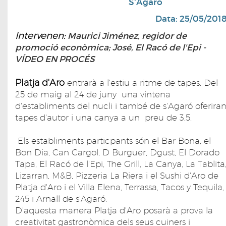
S'Agaró
Data: 25/05/201
Intervenen:
Maurici Jiménez, regidor de
promoció econòmica; José, El Racó de l'Epi -
VÍDEO EN PROCÉS
Platja d'Aro
entrarà a l'estiu a ritme de tapes. Del
25 de maig al 24 de juny una vintena
d'establiments del nucli i també de s'Agaró oferira
tapes d'autor i una canya a un preu de 3,5.
Els establiments particpants són el Bar Bona, el
Bon Dia, Can Cargol, D Burguer, Dgust, El Dorado
Tapa, El Racó de l'Epi, The Grill, La Canya, La Tablita
Lizarran, M&B, Pizzeria La Riera i el Sushi d'Aro de
Platja d'Aro i el Villa Elena, Terrassa, Tacos y Tequila,
245 i Arnall de s'Agaró.
D'aquesta manera Platja d'Aro posarà a prova la
creativitat gastronòmica dels seus cuiners i