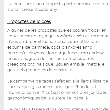
cuineres amb una proposta gastronòmica cridada
a anar creixent cada any.
Propostes delicioses
Algunes de les propostes que es podran trobar en
aquesta campany a gastronòmica són el remenat
d’ous amb pernil ibèric, ceba caramel·litzada i
espuma de parmesà; coca d’anxoves amb
parmesà i pinyons; i formatge fresc amb codony,
nous i vinagreta de mel, entre moltes altres
creacions originals que juguen amb la imatge, el
gust i els productes de proximitat.
La campanya de tapes s'afegeix a la llarga llista de
campanyes gastronòmiques que s'han fet al
municipi com el Xics Gastronòmics o les jornades
gastronòmiques de la cullera i el bacallà.
La iniciativa tapera dóna continuitat a la Tardor de