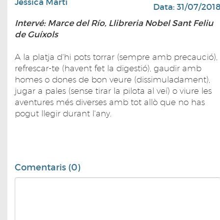
Jèssica Martí
Data: 31/07/201
Intervé: Marce del Río, Llibreria Nobel Sant Feliu
de Guíxols
A la platja d'hi pots torrar (sempre amb precaució),
refrescar-te (havent fet la digestió), gaudir amb
homes o dones de bon veure (dissimuladament),
jugar a pales (sense tirar la pilota al veí) o viure les
aventures més diverses amb tot allò que no has
pogut llegir durant l'any.
Comentaris (0)