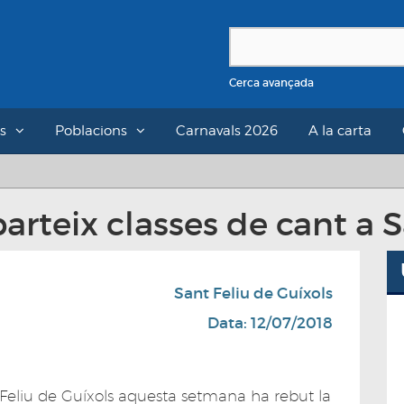
Cerca avançada
s
Poblacions
Carnavals 2026
A la carta
rteix classes de cant a S
Sant Feliu de Guíxols
Data: 12/07/2018
Feliu de Guíxols aquesta setmana ha rebut la