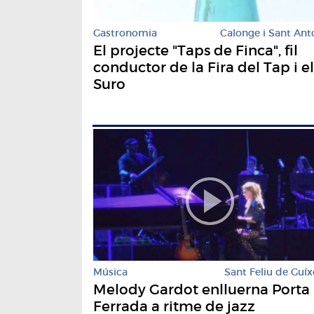
Gastronomia
Calonge i Sant Ant
El projecte "Taps de Finca", fil
conductor de la Fira del Tap i el
Suro
Música
Sant Feliu de Guíx
Melody Gardot enlluerna Porta
Ferrada a ritme de jazz