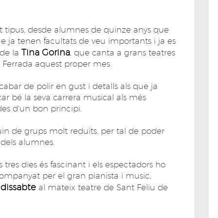
ot tipus, desde alumnes de quinze anys que
 ja tenen facultats de veu importants i ja es
Tina Gorina
de la
, que canta a grans teatres
ta Ferrada aquest proper mes.
abar de polir en gust i detalls als que ja
ar bé la seva carrera musical als més
 des d'un bon principi.
uin de grups molt reduïts, per tal de poder
 dels alumnes.
res dies és fascinant i els espectadors ho
mpanyat per el gran pianista i music,
dissabte
l
al mateix teatre de Sant Feliu de