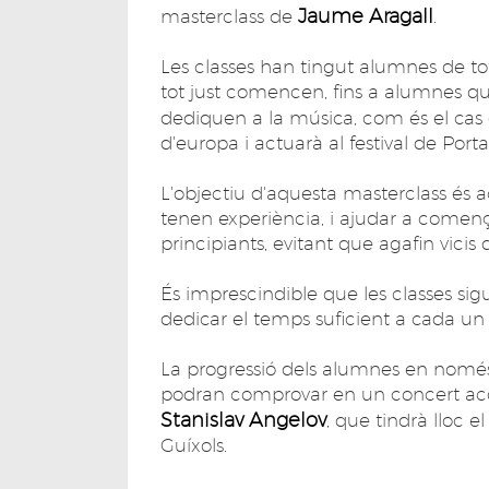
Jaume Aragall
masterclass de
.
Les classes han tingut alumnes de t
tot just comencen, fins a alumnes que
dediquen a la música, com és el cas 
d'europa i actuarà al festival de Por
L'objectiu d'aquesta masterclass és ac
tenen experiència, i ajudar a començ
principiants, evitant que agafin vicis
És imprescindible que les classes sig
dedicar el temps suficient a cada un
La progressió dels alumnes en només t
podran comprovar en un concert aco
Stanislav Angelov
, que tindrà lloc e
Guíxols.