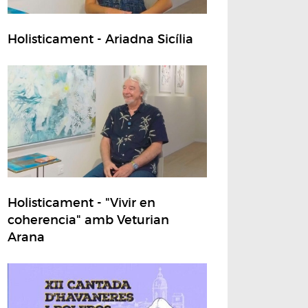
Holisticament - Ariadna Sicília
Holisticament - "Vivir en
coherencia" amb Veturian
Arana