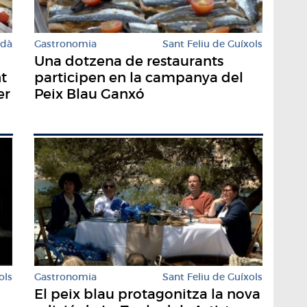
rdà
Gastronomia
Sant Feliu de Guíxols
Una dotzena de restaurants
t
participen en la campanya del
er
Peix Blau Ganxó
Gastronomia
Sant Feliu de Guíxols
ols
El peix blau protagonitza la nova