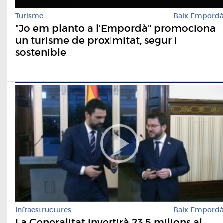
Turisme
Baix Empord
"Jo em planto a l'Empordà" promociona
un turisme de proximitat, segur i
sostenible
Infraestructures
Baix Empord
La Generalitat invertirà 23,5 milions al