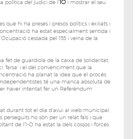
1O
política del judici de l'
i mostrar el seu
 que hi ha preses i presos polítics i exiliats i
oncentració ha estat especialment sentida i
d'Ocupació cessada pel 155 i veïna de la
a fet de guardiola de la caixa de solidaritat,
ci 'farsa' i el del convenciment que la
oncentració ha planat la idea que el procés
es independentistes té una manca absoluta de
 per haver intentat fer un Referèndum
vat durant tot el dia d'avui al web municipal,
s perseguits ho són per un relat fals i que
ltant de l'1-O ha estat la dels cossos i forces