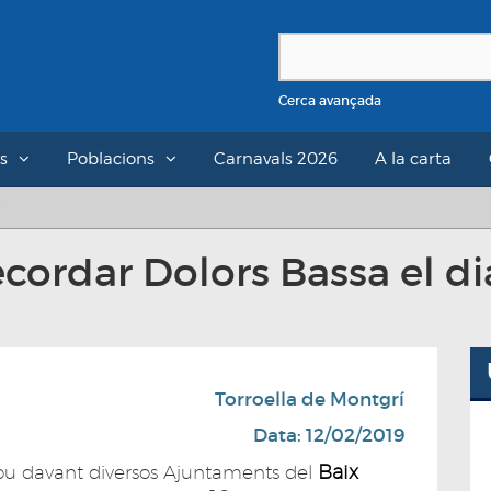
Cerca avançada
s
Poblacions
Carnavals 2026
A la carta
recordar Dolors Bassa el 
Torroella de Montgrí
Data: 12/02/2019
Baix
ou davant diversos Ajuntaments del