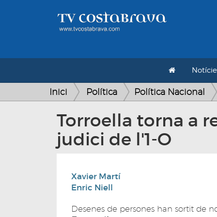
Notície
Inici
Política
Política Nacional
Torroella torna a 
judici de l'1-O
Xavier Martí
Enric Niell
Desenes de persones han sortit de n