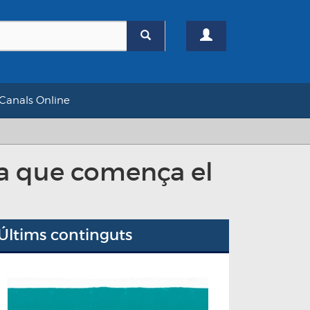
Canals Online
dia que comença el
Últims continguts