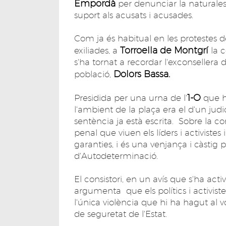
Empordà
per denunciar la naturalesa 
suport als acusats i acusades.
Com ja és habitual en les protestes des
Torroella de Montgrí
exiliades, a
la c
s'ha tornat a recordar l'exconsellera 
Dolors Bassa.
població,
1-O
Presidida per una urna de l'
que h
l'ambient de la plaça era el d'un judi
sentència ja està escrita. Sobre la c
penal que viuen els líders i activist
garanties, i és una venjança i càstig
d'Autodeterminació.
El consistori, en un avís que s'ha acti
argumenta que els polítics i activiste
l'única violència que hi ha hagut al vo
de seguretat de l'Estat.