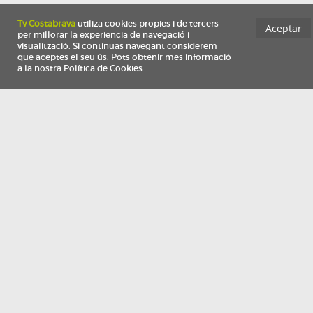
Información
Qui som
TV Costa Brava participa del programa de contractació de persones de 30 a
i més, impulsat i subvencionat pel Servei Públic d'Ocupació de Catalunya i
finançat al 100% pel Fons Social Europeu com a part de la resposta de la Un