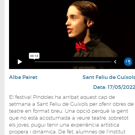
Alba Pairet
Sant Feliu de Guíxol
Data: 17/05/202
El festival Píndoles ha arribat aquest cap de
setmana a Sant Feliu de Guíxols per oferir obres de
teatre en format breu. Una opció perquè la gent
que no està acostumada a veure teatre, sobretot
els joves, pugui tenir una experiència artística
propera i dinàmica. De fet, alumnes de l'Institut