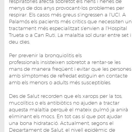
respiratòries afecta sobretot els nens i nenes de
menys de dos anys provocant-los problemes per
respirar. Els casos més greus s'ingressen a l'UCI. A
Palamós els pacients més crítics que necessiten un
tractament més especialitzat s'envien a l'Hospital
Trueta o a Can Ruti. La malaltia sol durar entre set i
deu dies.
Per prevenir la bronquiolitis els
professionals insisteixen sobretot a rentar-se les
mans de manera freqüent i evitar que les persones
amb símptomes de refredat estiguin en contacte
amb els menors o adults més susceptibles.
Des de Salut recorden que els xarops per la tos,
mucolítics o els antibiòtics no ajuden a tractar
aquesta malaltia perquè el mateix pulmó ja anirà
eliminant els mocs. En tot cas sí que pot ajudar
una bona hidratació. Actualment, segons el
Departament de Salut, el nivell epidèmic de