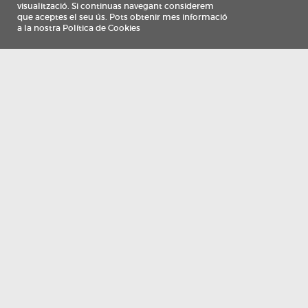
Información
Qui som
TV Costa Brava participa del programa de contractació de persones de 30 a
i més, impulsat i subvencionat pel Servei Públic d'Ocupació de Catalunya i
finançat al 100% pel Fons Social Europeu com a part de la resposta de la Un
Europea a la pàndemia de COVID-19