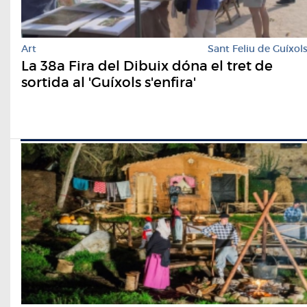
Art
Sant Feliu de Guíxol
La 38a Fira del Dibuix dóna el tret de
sortida al 'Guíxols s'enfira'