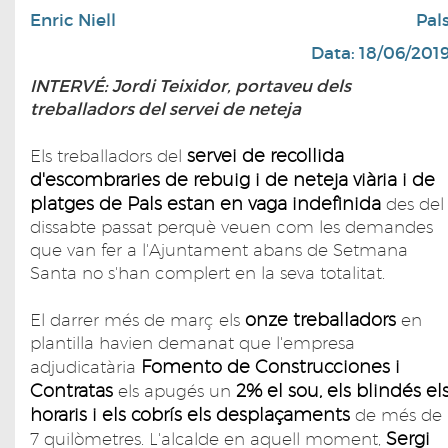
Enric Niell
Pal
Data: 18/06/201
INTERVÉ: Jordi Teixidor, portaveu dels
treballadors del servei de neteja
servei de recollida
Els treballadors del
d'escombraries de rebuig i de neteja viària i de
platges de Pals estan en vaga indefinida
des del
dissabte passat perquè veuen com les demandes
que van fer a l'Ajuntament abans de Setmana
Santa no s'han complert en la seva totalitat.
onze treballadors
El darrer més de març els
en
plantilla havien demanat que l'empresa
Fomento de Construcciones i
adjudicatària
Contratas
2% el sou, els blindés el
els apugés un
horaris i els cobrís els desplaçaments
de més de
Sergi
7 quilòmetres. L'alcalde en aquell moment,