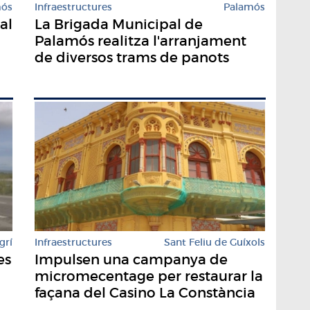
mós
Infraestructures
Palamós
al
La Brigada Municipal de
Palamós realitza l'arranjament
de diversos trams de panots
Infraestructures
Sant Feliu de Guíxols
grí
Impulsen una campanya de
es
micromecentage per restaurar la
façana del Casino La Constància