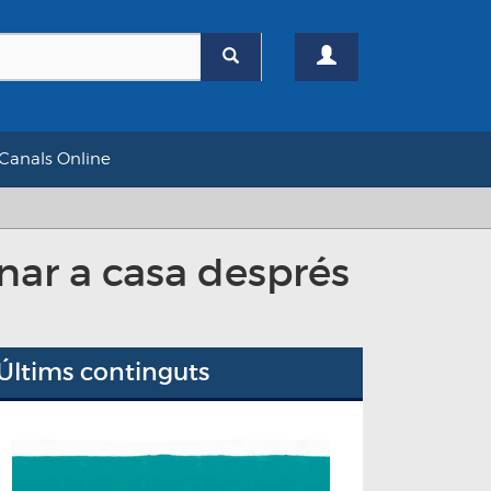
Canals Online
rnar a casa després
Últims continguts