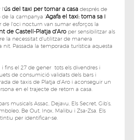
ús del taxi per tornar a casa
l'
després de
Agafa el taxi: torna sa i
ió de la campanya '
tor de l'oci nocturn van sumar esforços la
 de Castell-Platja d'Aro
per sensibilitzar als
re la necessitat d'utilitzar de manera
la nit. Passada la temporada turística aquesta
fins el 27 de gener tots els divendres i
ets de consumició validats dels bars i
rada de taxis de Platja d’Aro i aconseguir un
sona en el trajecte de retorn a casa.
bars musicals Assac, Dejavu, Els Secret, Gib’s,
mboleo, Be Out, Inox, Malibu i Zsa-Zsa. Els
intiu per identificar-se.