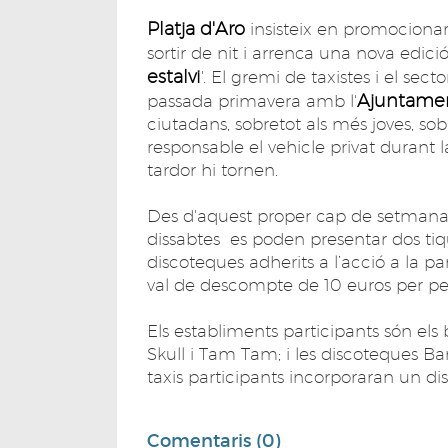
Platja d'Aro
insisteix en promocionar 
sortir de nit i arrenca una nova edic
estalvi
'. El gremi de taxistes i el sec
Ajuntament
passada primavera amb l'
ciutadans, sobretot als més joves, sob
responsable el vehicle privat durant 
tardor hi tornen.
Des d'aquest proper cap de setmana i 
dissabtes es poden presentar dos tiqu
discoteques adherits a l’acció a la pa
val de descompte de 10 euros per per
Els establiments participants són els 
Skull i Tam Tam; i les discoteques Ba
taxis participants incorporaran un dist
Comentaris (0)